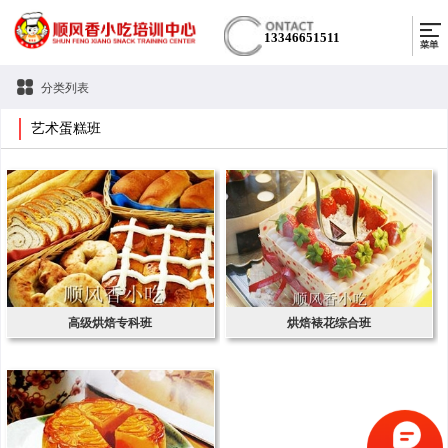
13346651511
分类列表
艺术蛋糕班
高级烘焙专科班
烘焙裱花综合班