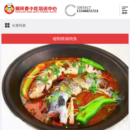
13346651511
分类列表
秘制铁锅炖鱼