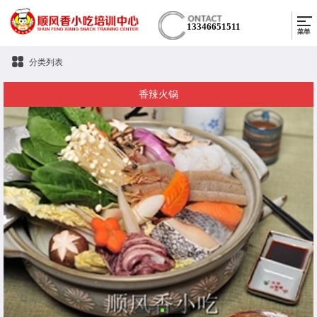
13346651511
分类列表
香辣火锅